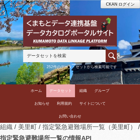
CKAN ログイン
252件のデータ・セットから検索可能です
ホーム
データセット
組織
グループ
お知らせ
利用規約
サイトについて
お問い合わせ
組織
美里町
指定緊急避難場所一覧（美里町）
指定緊急避難場所一覧の情報API