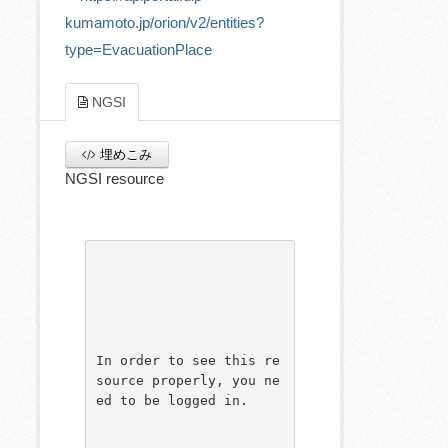
kumamoto.jp/orion/v2/entities?
type=EvacuationPlace
NGSI
埋めこみ
NGSI resource