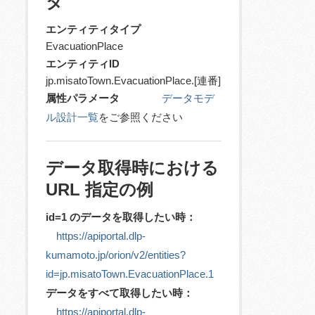
タ
エンティティタイプ
EvacuationPlace
エンティティID
jp.misatoTown.EvacuationPlace.[連番]
属性パラメータ
データモデ
ル設計一覧
をご参照ください
データ取得時における
URL 指定の例
id=1 のデータを取得したい時：
https://apiportal.dlp-
kumamoto.jp/orion/v2/entities?
id=jp.misatoTown.EvacuationPlace.1
データをすべて取得したい時：
https://apiportal.dlp-