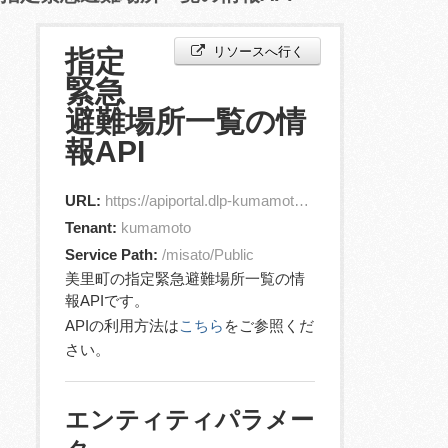
リソースへ行く
指定
緊急
避難場所一覧の情
報API
URL:
https://apiportal.dlp-kumamoto.jp/orion/v2/entities?id=jp.misatoTown.EvacuationPlace.1
Tenant:
kumamoto
Service Path:
/misato/Public
美里町の指定緊急避難場所一覧の情
報APIです。
APIの利用方法は
こちら
をご参照くだ
さい。
エンティティパラメー