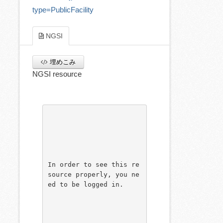
type=PublicFacility
NGSI
埋めこみ
NGSI resource