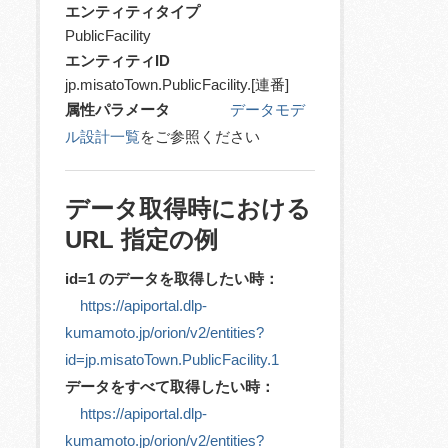
エンティティタイプ
PublicFacility
エンティティID
jp.misatoTown.PublicFacility.[連番]
属性パラメータ
データモデ
ル設計一覧
をご参照ください
データ取得時における
URL 指定の例
id=1 のデータを取得したい時：
https://apiportal.dlp-
kumamoto.jp/orion/v2/entities?
id=jp.misatoTown.PublicFacility.1
データをすべて取得したい時：
https://apiportal.dlp-
kumamoto.jp/orion/v2/entities?