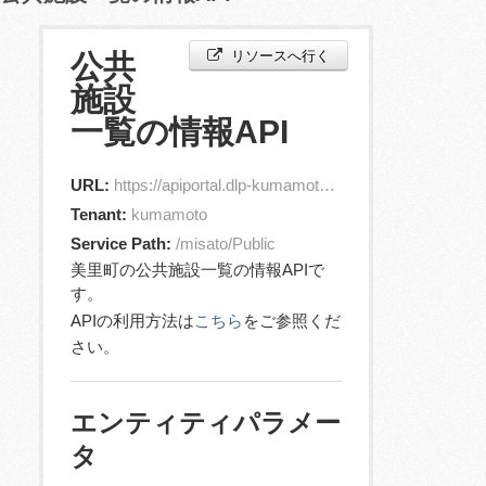
リソースへ行く
公共
施設
一覧の情報API
URL:
https://apiportal.dlp-kumamoto.jp/orion/v2/entities?id=jp.misatoTown.PublicFacility.1
Tenant:
kumamoto
Service Path:
/misato/Public
美里町の公共施設一覧の情報APIで
す。
APIの利用方法は
こちら
をご参照くだ
さい。
エンティティパラメー
タ