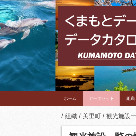
ホーム
データセット
組織
組織
美里町
観光施設