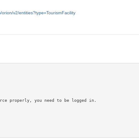
/orion/v2/entities?type=TourismFacility