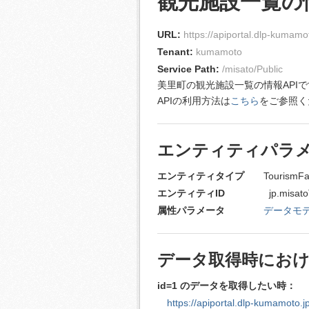
観光施設一覧の情
URL:
https://apiportal.dlp-kumamot
Tenant:
kumamoto
Service Path:
/misato/Public
美里町の観光施設一覧の情報API
APIの利用方法は
こちら
をご参照く
エンティティパラ
エンティティタイプ
TourismFaci
エンティティID
jp.misatoTown.
属性パラメータ
データモ
データ取得時における
id=1 のデータを取得したい時：
https://apiportal.dlp-kumamoto.j