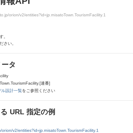
報API
o.jp/orion/v2/entities?id=jp.misatoTown.TourismFacility.1
です。
ださい。
メータ
lity
TourismFacility.[連番]
デル設計一覧
をご参照ください
 URL 指定の例
p/orion/v2/entities?id=jp.misatoTown.TourismFacility.1