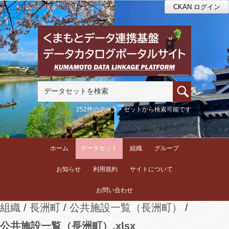
CKAN ログイン
252件のデータ・セットから検索可能です
ホーム
データセット
組織
グループ
お知らせ
利用規約
サイトについて
お問い合わせ
組織
長洲町
公共施設一覧（長洲町）
公共施設一覧（長洲町）.xlsx