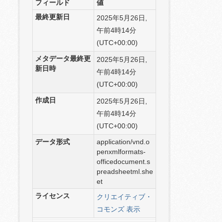
フィールド
値
最終更新日
2025年5月26日,
午前4時14分
(UTC+00:00)
メタデータ最終更
2025年5月26日,
新日時
午前4時14分
(UTC+00:00)
作成日
2025年5月26日,
午前4時14分
(UTC+00:00)
データ形式
application/vnd.o
penxmlformats-
officedocument.s
preadsheetml.she
et
ライセンス
クリエイティブ・
コモンズ 表示