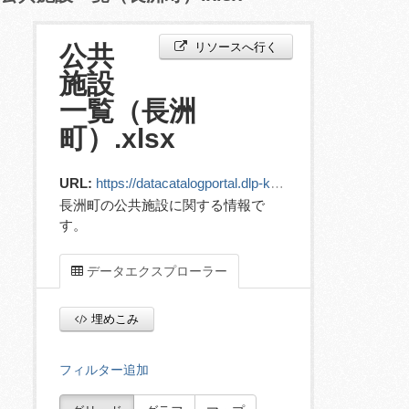
リソースへ行く
公共
施設
一覧（長洲
町）.xlsx
URL:
https://datacatalogportal.dlp-kumamoto.jp/ckan/dataset/59cc126b-9e34-4e78-924b-a2eb81987cdb/resource/50e1fb10-1cce-482e-aa23-dac61ca95955/download/03__.xlsx
長洲町の公共施設に関する情報で
す。
データエクスプローラー
埋めこみ
フィルター追加