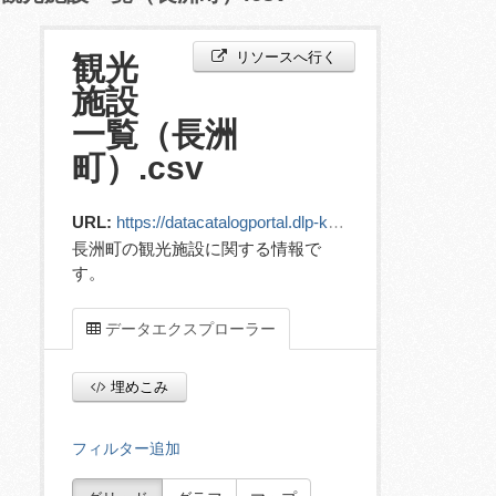
リソースへ行く
観光
施設
一覧（長洲
町）.csv
URL:
https://datacatalogportal.dlp-kumamoto.jp/ckan/dataset/cd68634c-4bcd-4d2e-98c8-38b87d1a6f00/resource/71995f3d-fecf-41ab-aa6f-a93eb247339d/download/tourismfacility_.csv
長洲町の観光施設に関する情報で
す。
データエクスプローラー
埋めこみ
フィルター追加