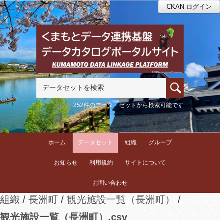
CKAN ログイン
252件のデータ・セットから検索可能です
ホーム
データセット
組織
グループ
お知らせ
利用規約
サイトについて
お問い合わせ
組織
長洲町
観光施設一覧（長洲町）
観光施設一覧（長洲町）.csv