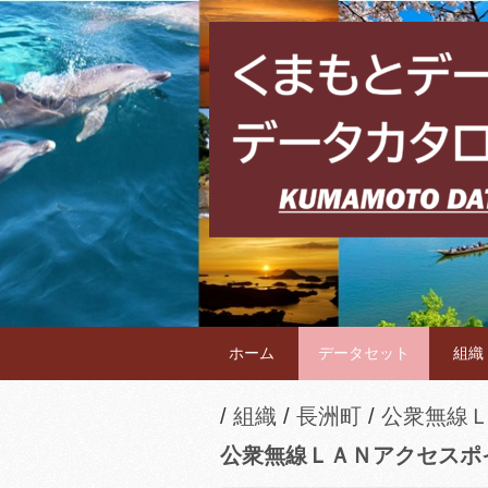
ホーム
データセット
組織
組織
長洲町
公衆無線
公衆無線ＬＡＮアクセスポ