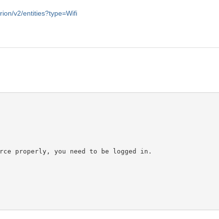
rion/v2/entities?type=Wifi