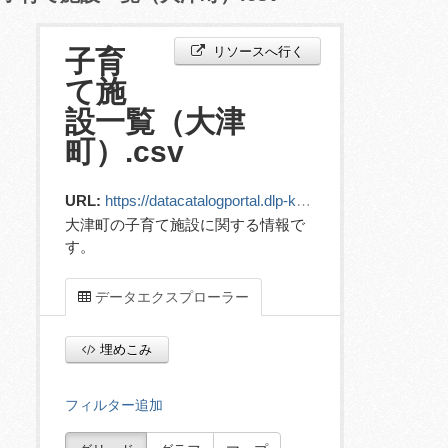
リソースへ行く
子育
て施
設一覧（大津
町）.csv
URL:
https://datacatalogportal.dlp-kumamoto.jp/ckan/dataset/222714cd-2cc3-4a4b-aae8-19a3a6a5ead0/resource/54b9ac3b-2118-4988-82a8-12f083d7f5b1/download/childcarefacility_.csv
大津町の子育て施設に関する情報で
す。
データエクスプローラー
埋めこみ
フィルター追加