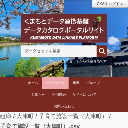
CKAN ログイン
252件のデータ・セットから検索可能です
ホーム
データセット
組織
グループ
お知らせ
利用規約
サイトについて
お問い合わせ
組織
大津町
子育て施設一覧（大津町）
子育て施設一覧（大津町）.csv