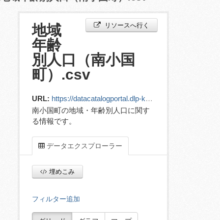
リソースへ行く
地域
年齢
別人口（南小国
町）.csv
URL:
https://datacatalogportal.dlp-kumamoto.jp/ckan/dataset/89e38820-1419-49eb-85b6-4c1e801ab471/resource/a904f057-cca7-4fa3-b6c4-ced1f1c698a4/download/demographics_.csv
南小国町の地域・年齢別人口に関す
る情報です。
データエクスプローラー
埋めこみ
フィルター追加