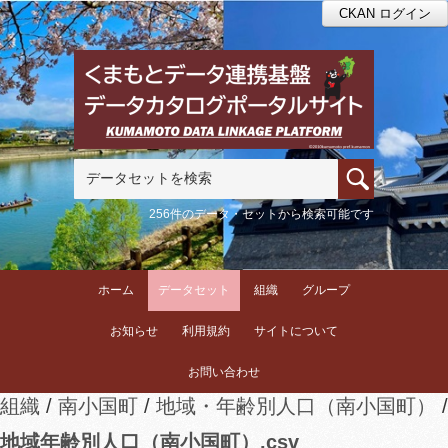
CKAN ログイン
256件のデータ・セットから検索可能です
ホーム
データセット
組織
グループ
お知らせ
利用規約
サイトについて
お問い合わせ
組織
南小国町
地域・年齢別人口（南小国町）
地域年齢別人口（南小国町）.csv