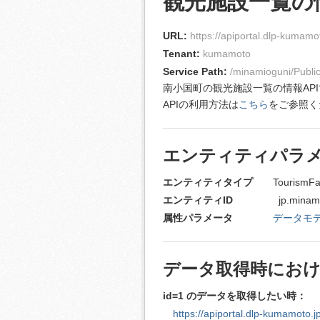
観光施設一覧の情
URL:
https://apiportal.dlp-kumamot
Tenant:
kumamoto
Service Path:
/minamioguni/Publi
南小国町の観光施設一覧の情報AP
APIの利用方法は
こちら
をご参照く
エンティティパラ
エンティティタイプ
TourismFaci
エンティティID
jp.minamioguni
属性パラメータ
データモ
データ取得時における
id=1 のデータを取得したい時：
https://apiportal.dlp-kumamoto.j