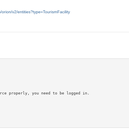
/orion/v2/entities?type=TourismFacility