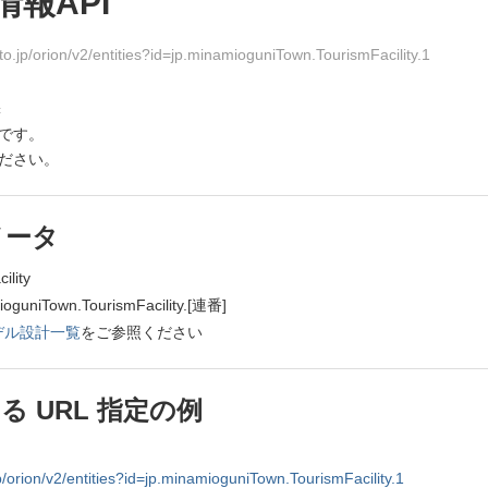
報API
o.jp/orion/v2/entities?id=jp.minamioguniTown.TourismFacility.1
c
Iです。
ださい。
メータ
lity
Town.TourismFacility.[連番]
デル設計一覧
をご参照ください
 URL 指定の例
p/orion/v2/entities?id=jp.minamioguniTown.TourismFacility.1