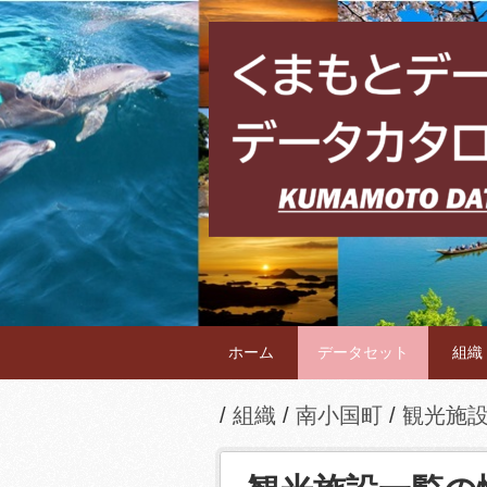
ホーム
データセット
組織
組織
南小国町
観光施