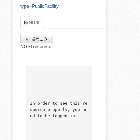
type=PublicFacility
NGSI
埋めこみ
NGSI resource