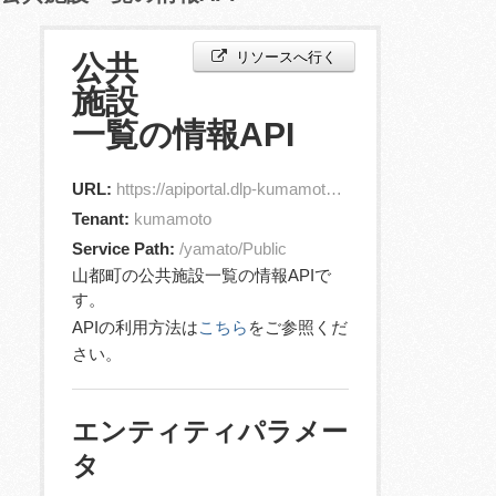
リソースへ行く
公共
施設
一覧の情報API
URL:
https://apiportal.dlp-kumamoto.jp/orion/v2/entities?id=jp.yamatoTown.PublicFacility.1
Tenant:
kumamoto
Service Path:
/yamato/Public
山都町の公共施設一覧の情報APIで
す。
APIの利用方法は
こちら
をご参照くだ
さい。
エンティティパラメー
タ