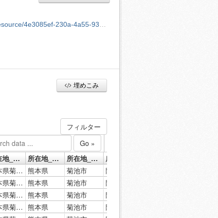
4a55-9347-6e2b8e63de99/download/_.xlsx
埋めこみ