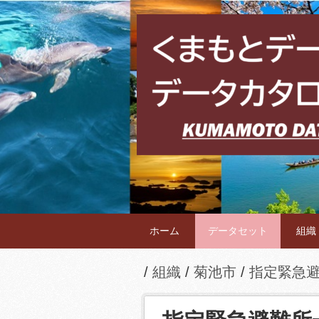
ホーム
データセット
組織
組織
菊池市
指定緊急