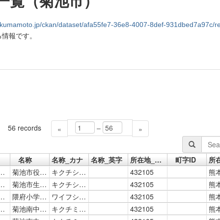
一覧（菊池市）
amoto.jp/ckan/dataset/afa55fe7-36e8-4007-8def-931dbed7a97c/resource/4e3085ef-230a-
る情報です。