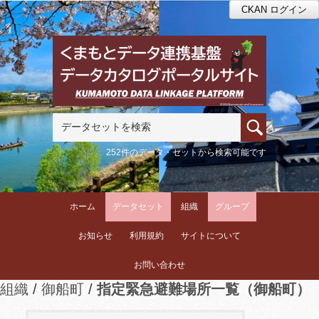
CKAN ログイン
252件のデータ・セットから検索可能です
ホーム
データセット
組織
グループ
お知らせ
利用規約
サイトについて
お問い合わせ
組織
御船町
指定緊急避難場所一覧（御船町）