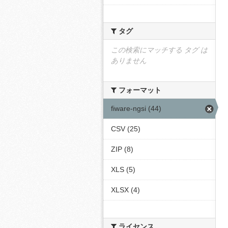
タグ
この検索にマッチする タグ は
ありません
フォーマット
fiware-ngsi (44)
CSV (25)
ZIP (8)
XLS (5)
XLSX (4)
ライセンス