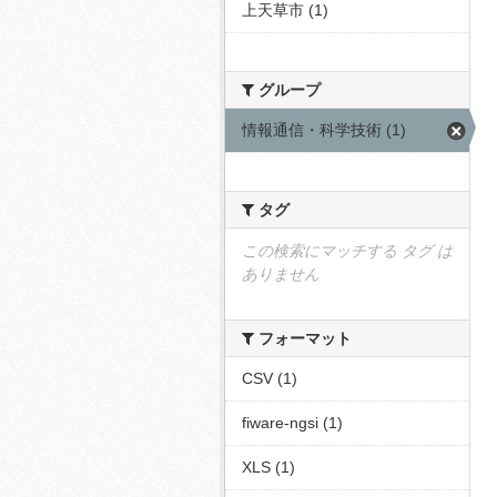
上天草市 (1)
グループ
情報通信・科学技術 (1)
タグ
この検索にマッチする タグ は
ありません
フォーマット
CSV (1)
fiware-ngsi (1)
XLS (1)