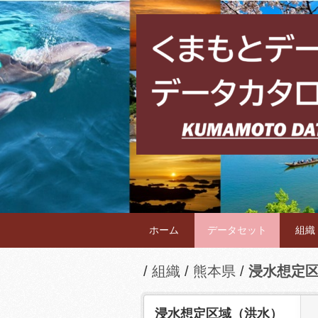
ホーム
データセット
組織
組織
熊本県
浸水想定
浸水想定区域（洪水）