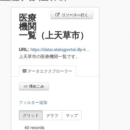
リソースへ行く
医療
機関
一覧（上天草市）
URL:
https://datacatalogportal.dlp-kumamoto.jp/ckan/dataset/eab32854-5ac1-4e8c-a57c-4786bd20a5d2/resource/a9b3e348-07d1-44b4-bce1-bd2844b224d1/download/11__432121_hospital.csv
上天草市の医療機関一覧です。
データエクスプローラー
埋めこみ
フィルター追加