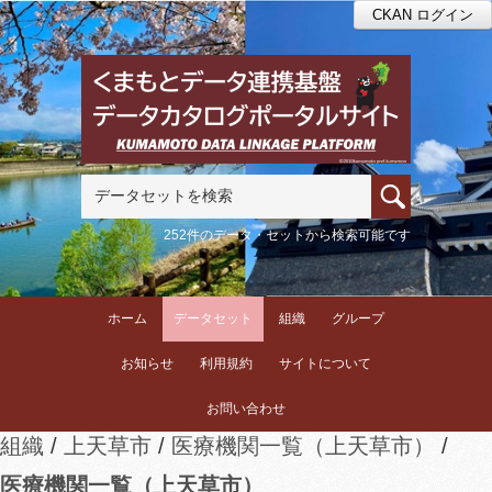
CKAN ログイン
252件のデータ・セットから検索可能です
ホーム
データセット
組織
グループ
お知らせ
利用規約
サイトについて
お問い合わせ
組織
上天草市
医療機関一覧（上天草市）
医療機関一覧（上天草市）