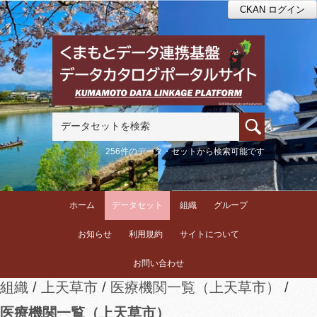
CKAN ログイン
256件のデータ・セットから検索可能です
ホーム
データセット
組織
グループ
お知らせ
利用規約
サイトについて
お問い合わせ
組織
上天草市
医療機関一覧（上天草市）
医療機関一覧（上天草市）