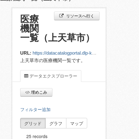
リソースへ行く
医療
機関
一覧（上天草市）
URL:
https://datacatalogportal.dlp-kumamoto.jp/ckan/dataset/eab32854-5ac1-4e8c-a57c-4786bd20a5d2/resource/b551def6-8e53-4192-b251-4ca8af4e8e60/download/11__432121_hospital.xlsx
上天草市の医療機関一覧です。
データエクスプローラー
埋めこみ
フィルター追加