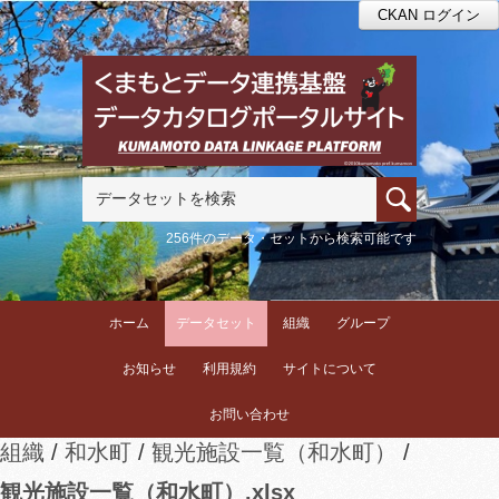
CKAN ログイン
256件のデータ・セットから検索可能です
ホーム
データセット
組織
グループ
お知らせ
利用規約
サイトについて
お問い合わせ
組織
和水町
観光施設一覧（和水町）
観光施設一覧（和水町）.xlsx