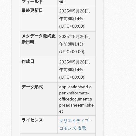
フィールド
値
最終更新日
2025年5月26日,
午前8時14分
(UTC+00:00)
メタデータ最終更
2025年5月26日,
新日時
午前8時14分
(UTC+00:00)
作成日
2025年5月26日,
午前8時14分
(UTC+00:00)
データ形式
application/vnd.o
penxmlformats-
officedocument.s
preadsheetml.she
et
ライセンス
クリエイティブ・
コモンズ 表示