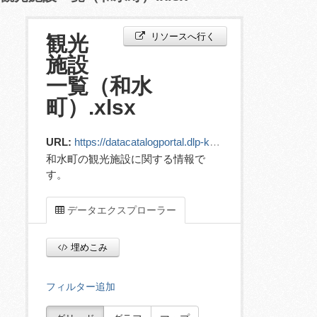
リソースへ行く
観光
施設
一覧（和水
町）.xlsx
URL:
https://datacatalogportal.dlp-kumamoto.jp/ckan/dataset/529ea5da-4c83-434e-b9a0-3c083bf0bbfe/resource/e01ee9e0-8b85-40ba-8b48-ae34b5e82bfc/download/03__.xlsx
和水町の観光施設に関する情報で
す。
データエクスプローラー
埋めこみ
フィルター追加