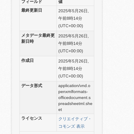
フィールド
値
最終更新日
2025年5月26日,
午前8時14分
(UTC+00:00)
メタデータ最終更
2025年5月26日,
新日時
午前8時14分
(UTC+00:00)
作成日
2025年5月26日,
午前8時14分
(UTC+00:00)
データ形式
application/vnd.o
penxmlformats-
officedocument.s
preadsheetml.she
et
ライセンス
クリエイティブ・
コモンズ 表示