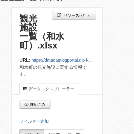
リソースへ行く
観光
施設
一覧（和水
町）.xlsx
URL:
https://datacatalogportal.dlp-kumamoto.jp/ckan/dataset/529ea5da-4c83-434e-b9a0-3c083bf0bbfe/resource/e01ee9e0-8b85-40ba-8b48-ae34b5e82bfc/download/03__.xlsx
和水町の観光施設に関する情報で
す。
データエクスプローラー
埋めこみ
フィルター追加