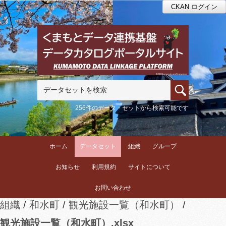
CKAN ログイン
256件のデータ・セットから検索可能です
ホーム
データセット
組織
グループ
お知らせ
利用規約
サイトについて
お問い合わせ
組織
和水町
観光施設一覧（和水町）
観光施設一覧（和水町）.xlsx