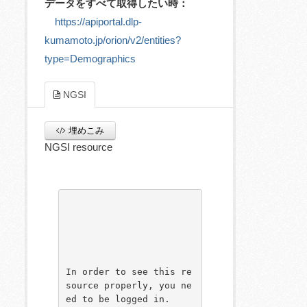
データをすべて取得したい時：
https://apiportal.dlp-
kumamoto.jp/orion/v2/entities?
type=Demographics
NGSI
埋めこみ
NGSI resource