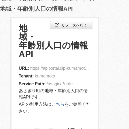
地域・年齢別人口の情報API
リソースへ行く
地
域・
年齢別人口の情報
API
URL:
https://apiportal.dlp-kumamoto.jp/orion/v2/entities?id=jp.asagiriTown.Demographics.1
Tenant:
kumamoto
Service Path:
/asagiri/Public
あさぎり町の地域・年齢別人口の情
報APIです。
APIの利用方法は
こちら
をご参照くだ
さい。