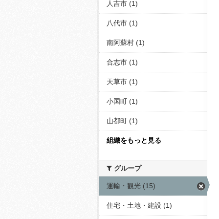
人吉市 (1)
八代市 (1)
南阿蘇村 (1)
合志市 (1)
天草市 (1)
小国町 (1)
山都町 (1)
組織をもっと見る
グループ
運輸・観光 (15)
住宅・土地・建設 (1)