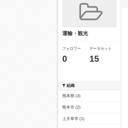
運輸・観光
フォロワー
データセット
0
15
組織
熊本県 (3)
熊本市 (2)
上天草市 (1)